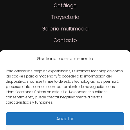
Catálogo
Trayectoria
Galería multimedia
Contacto
Gestionar consentimiento
Contacto
Para ofrecer las mejores experiencias, utilizamos tecnologías como
las cookies para almacenar y/o acceder a la información del
+34 644 23 35 55
smartphone
dispositivo. El consentimiento de estas tecnologías nos permitirá
procesar datos como el comportamiento de navegación o las
+34 644 23 35 55
identificaciones únicas en este sitio. No consentir o retirar el
consentimiento, puede afectar negativamente a ciertas
creaescenavila@gmail.com
características y funciones.
email
Aceptar