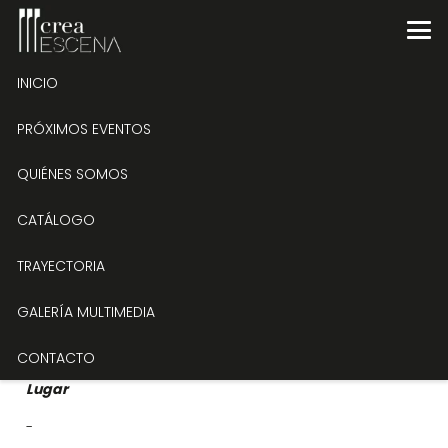
INICIO
Ópera Gourmet. Madama Butterfly.
PRÓXIMOS EVENTOS
Puccini
QUIÉNES SOMOS
Tipo de evento
CATÁLOGO
Trayectoria
TRAYECTORIA
Fecha
GALERÍA MULTIMEDIA
02/01/2019
CONTACTO
Lugar
-