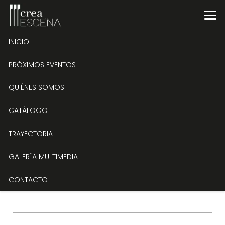
INICIO
Música de cámara. Trio romántico
PRÓXIMOS EVENTOS
QUIÉNES SOMOS
Tipo de evento
Trayectoria
CATÁLOGO
Fecha
TRAYECTORIA
02/01/2019
GALERÍA MULTIMEDIA
CONTACTO
Lugar
-