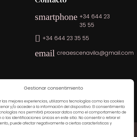
smartphone
+34 644 23
35 55
+34 644 23 35 55
email
creaescenavila@gmail.com
Gestionar consentimiento
r las mejores experiencias, utilizamos tecnologías como las cookies
nar y/o acceder a la información del dispositivo. El consentimiento
ecnologías nos permitirá procesar datos como el comportamiento de
o las identificaciones únicas en este sitio. No consentir o retirar el
nto, puede afectar negativamente a ciertas características y