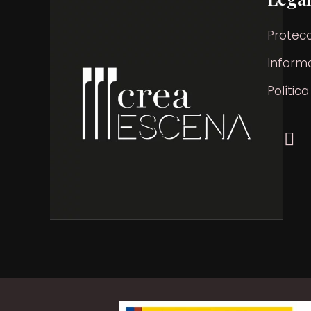
Protec
Informa
Polític