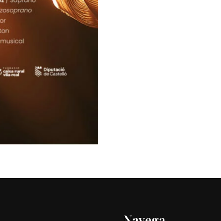
l
Navega