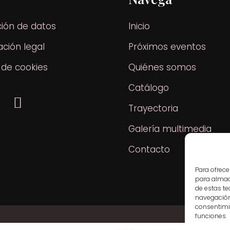
ción de datos
Inicio
ción legal
Próximos eventos
a de cookies
Quiénes somos
Catálogo
Trayectoria
Galería multimedia
Contacto
Para ofrece
para almace
de estas t
navegación 
consentimie
funciones.