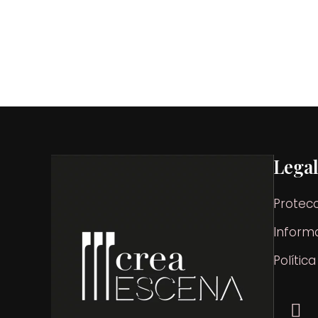
Lega
Protec
Informa
Polític