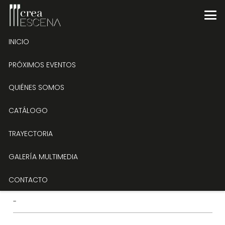
INICIO
Madama Butterfly en Carlet
PRÓXIMOS EVENTOS
QUIÉNES SOMOS
Tipo de evento
Trayectoria
CATÁLOGO
Fecha
TRAYECTORIA
02/01/2019
GALERÍA MULTIMEDIA
CONTACTO
Lugar
-