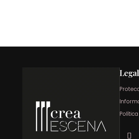
Lega
Protec
Informa
Polític