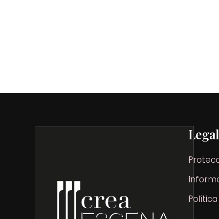
Lega
Protec
Informa
Polític